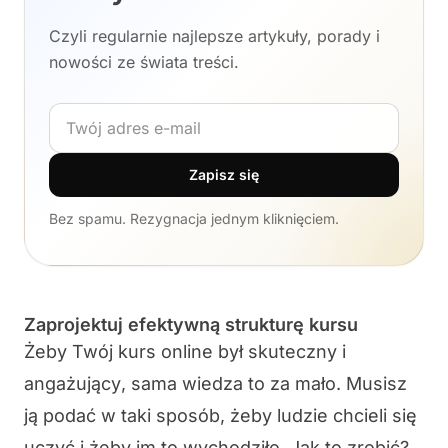
Czyli regularnie najlepsze artykuły, porady i
nowości ze świata treści.
Adres e-mail
Zapisz się
Bez spamu. Rezygnacja jednym kliknięciem.
Zaprojektuj efektywną strukturę kursu
Żeby Twój kurs online był
skuteczny
i
angażujący
, sama wiedza to za mało. Musisz
ją podać w taki sposób, żeby ludzie chcieli się
uczyć i żeby im to wychodziło. Jak to zrobić?