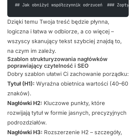
## Jak obniżyć współczynnik odrzuceń  ### Zoptyma
Dzięki temu Twoja treść będzie płynna,
logiczna i łatwa w odbiorze, a co więcej –
wszyscy skanujący tekst szybciej znajdą to,
na czym im zależy.
Szablon strukturyzowania nagłówków
poprawiający czytelność i SEO
Dobry szablon ułatwi Ci zachowanie porządku:
Tytuł (H1):
Wyraźna obietnica wartości (40–60
znaków).
Nagłówki H2:
Kluczowe punkty, które
rozwijają tytuł w formie jasnych, precyzyjnych
podrozdziałów.
Nagłówki H3:
Rozszerzenie H2 – szczegóły,