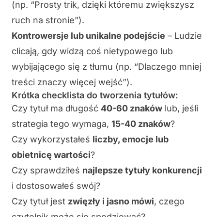
(np. “Prosty trik, dzięki któremu zwiększysz
ruch na stronie”).
Kontrowersje lub unikalne podejście
– Ludzie
clicają, gdy widzą coś nietypowego lub
wybijającego się z tłumu (np. “Dlaczego mniej
treści znaczy więcej wejść”).
Krótka checklista do tworzenia tytułów:
Czy tytuł ma długość
40-60 znaków
lub, jeśli
strategia tego wymaga,
15-40 znaków
?
Czy wykorzystałeś
liczby, emocje lub
obietnicę wartości
?
Czy sprawdziłeś
najlepsze tytuły konkurencji
i dostosowałeś swój?
Czy tytuł jest
zwięzły i jasno mówi
, czego
czytelnik może się spodziewać?