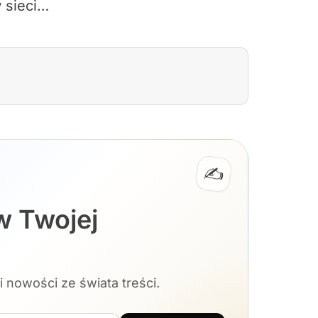
 sieci…
✍️
w Twojej
i nowości ze świata treści.