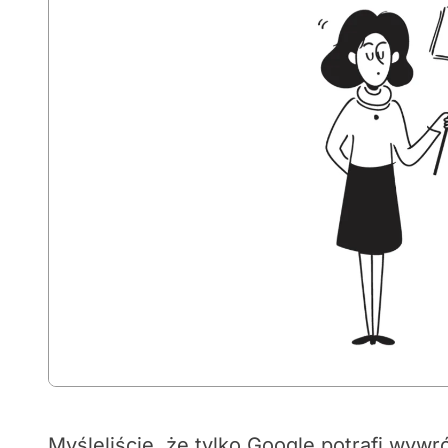
Myśleliście, że tylko Google potrafi wyw