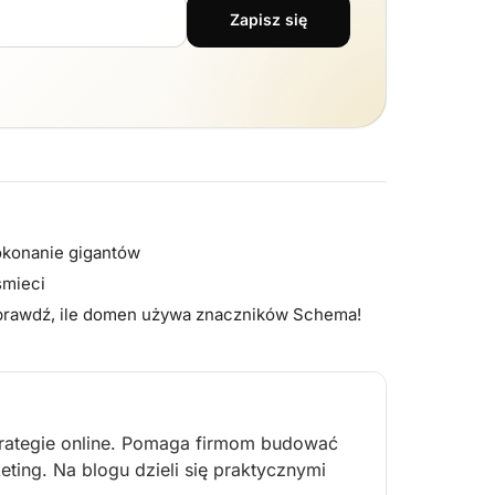
Zapisz się
pokonanie gigantów
śmieci
 sprawdź, ile domen używa znaczników Schema!
strategie online. Pomaga firmom budować
ting. Na blogu dzieli się praktycznymi