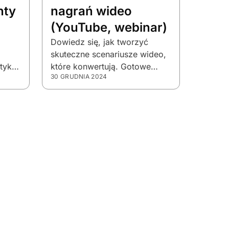
nty
nagrań wideo
(YouTube, webinar)
Dowiedz się, jak tworzyć
skuteczne scenariusze wideo,
tykuł
które konwertują. Gotowe
30 GRUDNIA 2024
ność
szablony, checklista i
onej
sprawdzone wskazówki, by
zwiększyć efektywność.