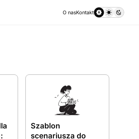
O nas
Kontakt
la
Szablon
:
scenariusza do