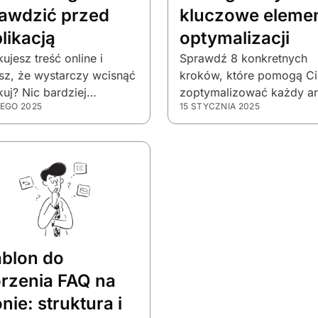
awdzić przed
kluczowe eleme
likacją
optymalizacji
kujesz treść online i
Sprawdź 8 konkretnych
sz, że wystarczy wcisnąć
kroków, które pomogą Ci
kuj? Nic bardziej
zoptymalizować każdy ar
TEGO 2025
15 STYCZNIA 2025
ego.
pod SEO. Popraw widocz
w Google dzięki sprawdz
checkliście!
blon do
rzenia FAQ na
onie: struktura i