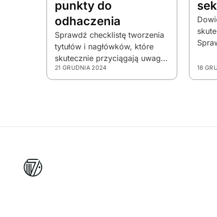
punkty do
sek
odhaczenia
Dowie
skute
Sprawdź checklistę tworzenia
Spra
tytułów i nagłówków, które
pomo
skutecznie przyciągają uwagę,
pytan
21 GRUDNIA 2024
18 GR
zwiększają CTR i konwertują
satys
czytelników w klientów.