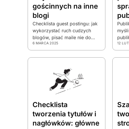
gościnnych na inne
spr
blogi
pub
Checklista guest postingu: jak
Publi
wykorzystać ruch cudzych
myśli
blogów, pisać maile nie do
publi
6 MARCA 2025
12 LU
zignorowania i tworzyć
myln
artykuły, które realnie
pozyskują klientów.
Checklista
Sza
tworzenia tytułów i
two
nagłówków: główne
str