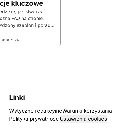
cje kluczowe
dz się, jak stworzyć
czne FAQ na stronie.
wdzony szablon i porady
gą Ci zorganizować
ia i zwiększyć
UDNIA 2024
fakcję klientów.
Linki
Wytyczne redakcyjne
Warunki korzystania
Polityka prywatności
Ustawienia cookies