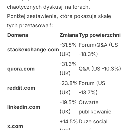
chaotycznych dyskusji na forach.
Poniżej zestawienie, które pokazuje skalę
tych przetasowań:
Domena
Zmiana
Typ powierzchni
-31.8%
Forum/Q&A (US
stackexchange.com
(UK)
-18.3%)
-31.3%
quora.com
Q&A (US -10.3%)
(UK)
-23.8%
Forum (US
reddit.com
(UK)
-13.7%)
-19.5%
Otwarte
linkedin.com
(UK)
publikowanie
+14.5%
Duże social
x.com